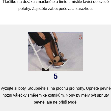
Tlačítko na drzáku zmáčkněte a tímto umístíte lavici do svislé
polohy. Zajistěte zabezpečovací zarázkou.
5
Vyzujte si boty. Stoupněte si na plochu pro nohy. Upněte pevně
nozní válečky směrem ke kotníkům. Nohy by měly být upnuty
pevně, ale ne příliš tvrdě.